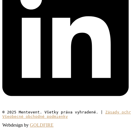
© 2025 Mentevent. Všetky práva vyhradené. | 
Zásady ochr
Všeobecné obchodné podmienky
Webdesign by
GOLDFIRE