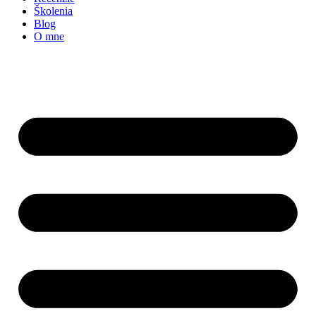
Školenia
Blog
O mne