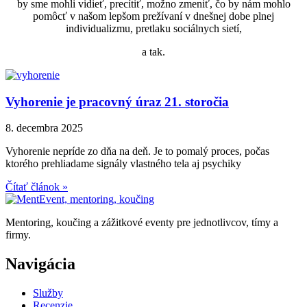
by sme mohli vidieť, precítiť, možno zmeniť, čo by nám mohlo
pomôcť v našom lepšom prežívaní v dnešnej dobe plnej
individualizmu, pretlaku sociálnych sietí,
a tak.
Vyhorenie je pracovný úraz 21. storočia
8. decembra 2025
Vyhorenie nepríde zo dňa na deň. Je to pomalý proces, počas
ktorého prehliadame signály vlastného tela aj psychiky
Čítať článok »
Mentoring, koučing a zážitkové eventy pre jednotlivcov, tímy a
firmy.
Navigácia
Služby
Recenzie